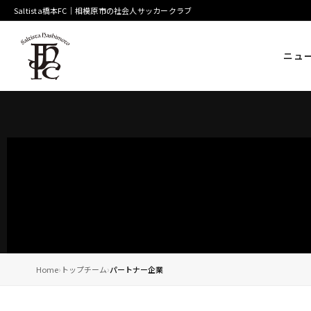
Saltista橋本FC｜相模原市の社会人サッカークラブ
ニュ
Home
トップチーム
パートナー企業