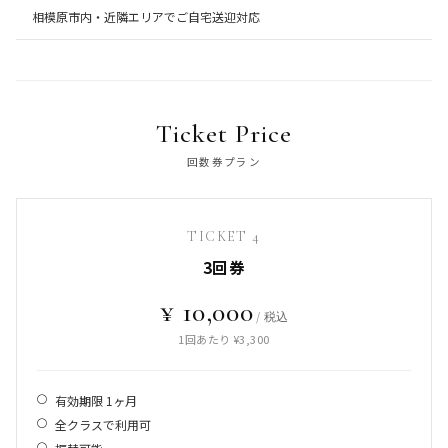
相模原市内・近隣エリアでご自宅送迎対応
Ticket Price
回数券プラン
TICKET 4
3回券
¥ 10,000
/ 税込
1回あたり ¥3,300
有効期限 1ヶ月
全クラスで利用可