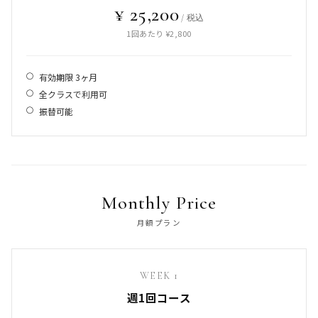
¥ 25,200
/ 税込
1回あたり ¥2,800
有効期限 3ヶ月
全クラスで利用可
振替可能
Monthly Price
月額プラン
WEEK 1
週1回コース