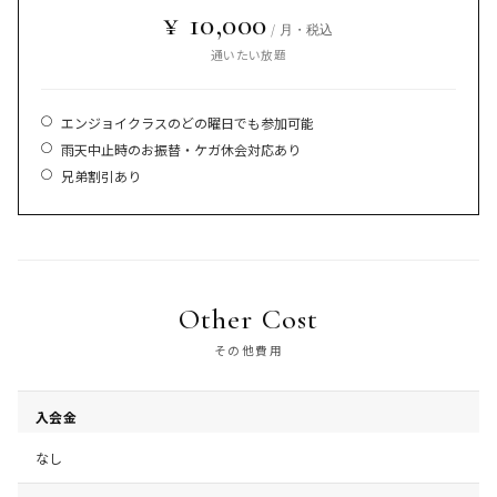
¥ 10,000
/ 月・税込
通いたい放題
エンジョイクラスのどの曜日でも参加可能
雨天中止時のお振替・ケガ休会対応あり
兄弟割引あり
Other Cost
その他費用
入会金
なし